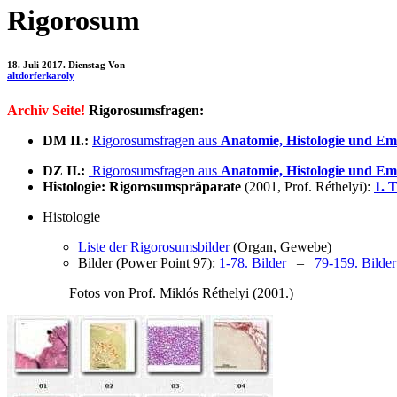
Rigorosum
18. Juli 2017. Dienstag
Von
altdorferkaroly
Archiv Seite!
Rigorosumsfragen:
DM II.:
Rigorosumsfragen aus
Anatomie, Histologie und E
DZ II.:
Rigorosumsfragen aus
Anatomie, Histologie und Em
Histologie: Rigorosumspräparate
(2001, Prof. Réthelyi):
1. T
Histologie
Liste der Rigorosumsbilder
(Organ, Gewebe)
Bilder (Power Point 97):
1-78. Bilder
–
79-159. Bilder
Fotos von Prof. Miklós Réthelyi (2001.)