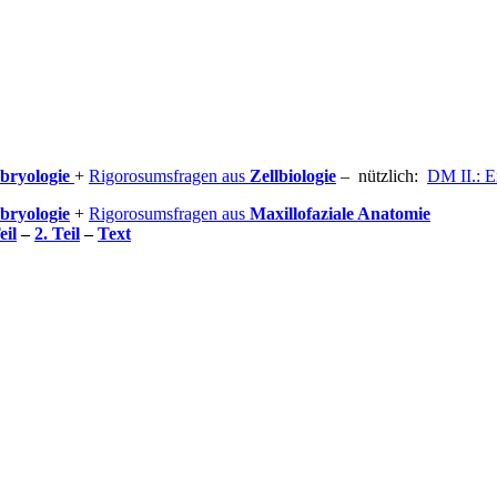
mbryologie
+
Rigorosumsfragen aus
Zellbiologie
– nützlich:
DM II.: E
bryologie
+
Rigorosumsfragen aus
Maxillofaziale Anatomie
eil
–
2. Teil
–
Text