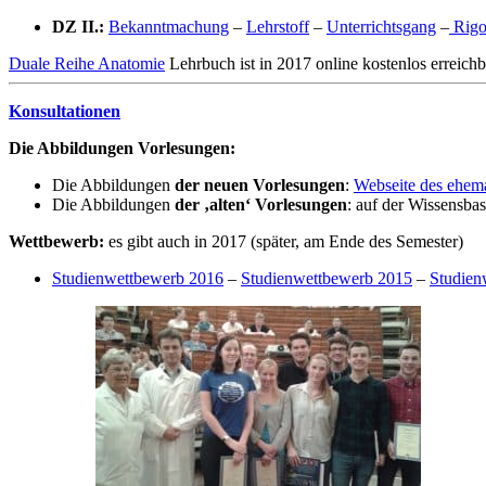
DZ II.:
Bekanntmachung
–
Lehrstoff
–
Unterrichtsgang
–
Rigo
Duale Reihe Anatomie
Lehrbuch ist in 2017 online kostenlos erreich
Konsultationen
Die Abbildungen Vorlesungen:
Die Abbildungen
der neuen Vorlesungen
:
Webseite des ehem
Die Abbildungen
der ‚alten‘ Vorlesungen
: auf der Wissensbas
Wettbewerb:
es gibt auch in 2017 (später, am Ende des Semester)
Studienwettbewerb 2016
–
Studienwettbewerb 2015
–
Studien