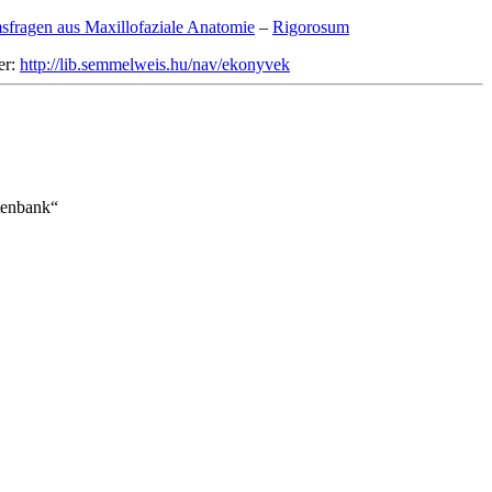
sfragen aus Maxillofaziale Anatomie
–
Rigorosum
er:
http://lib.semmelweis.hu/nav/ekonyvek
tenbank“