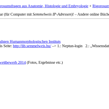
rosumsfragen aus Anatomie, Histologie und Embryologie
+
Rigorosum
bar (für Computer mit
Semmelweis IP-Adressen
)! – Andere online Büch
aligen Humanmorphologischen Instituts
is Seite:
http://lib.semmelweis.hu/
–> 1.: Neptun-login 2.: „Wissensda
wettbewerb 2014
(Fotos, Ergebnisse etc.)