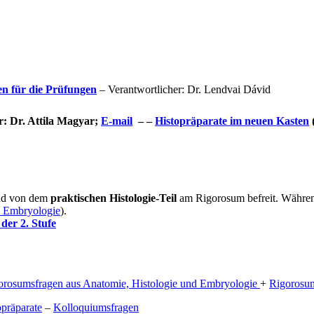
en für die Prüfungen
– Verantwortlicher: Dr. Lendvai Dávid
r: Dr. Attila Magyar;
E-mail
– –
Histopräparate im neuen Kasten
(
ind von dem
praktischen Histologie-Teil
am Rigorosum befreit. Währ
d Embryologie
).
 der 2. Stufe
orosumsfragen aus Anatomie, Histologie und Embryologie
+
Rigorosum
präparate
–
Kolloquiumsfragen