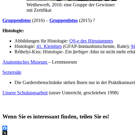
Wettbewerb, 2016: eine Gruppe der Gewinner
mit Zertifikat
Gruppenfotos
(2016) –
Gruppenfotos
(2015) ?
Histologie:
Abbildungen für Histologie:
QS-e des Hirnstammes
Histologie:
41. Kleinhirn
(GFAP-Immunhistochemie, Ratte);
9
Réthelyi-Kiss:
Histologie- Ein farbiger Atlas
ist nicht mehr erhä
Anatomisches Museum
– Lernmuseum
Seziersäle
Die Garderobenschränke stehen Ihnen nur in der Praktikumszeit
Unsere Schulungsarbeit
(unser Unterricht, geschrieben 1998)
Wenn Sie es interessant finden, teilen Sie es!
Facebook