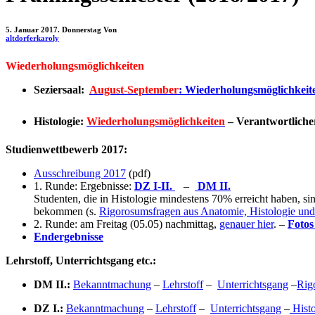
5. Januar 2017. Donnerstag
Von
altdorferkaroly
Wiederholungsmöglichkeiten
Seziersaal:
August-September
: Wiederholungsmöglichkeit
Histologie:
Wiederholungsmöglichkeiten
– Verantwortliche
Studienwettbewerb 2017:
Ausschreibung 2017
(pdf)
1. Runde: Ergebnisse:
DZ I-II.
–
DM II.
Studenten, die in Histologie mindestens 70% erreicht haben, s
bekommen (s.
Rigorosumsfragen aus Anatomie, Histologie un
2. Runde: am Freitag (05.05) nachmittag,
genauer hier
. –
Fotos
Endergebnisse
Lehrstoff, Unterrichtsgang etc.:
DM II.:
Bekanntmachung
–
Lehrstoff
–
Unterrichtsgang
–
Rig
DZ I.:
Bekanntmachung
–
Lehrstoff
–
Unterrichtsgang
–
Histo