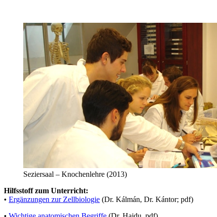
Seziersaal – Knochenlehre (2013)
Hilfsstoff zum Unterricht:
•
Ergänzungen zur Zellbiologie
(Dr. Kálmán, Dr. Kántor; pdf)
•
Wichtige anatomischen Begriffe
(Dr. Hajdu, pdf)