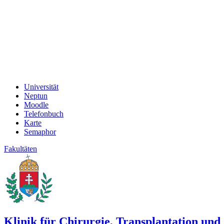
Universität
Neptun
Moodle
Telefonbuch
Karte
Semaphor
Fakultäten
Klinik für Chirurgie, Transplantation und