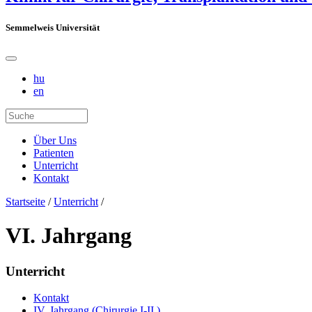
Semmelweis Universität
hu
en
Über Uns
Patienten
Unterricht
Kontakt
Startseite
/
Unterricht
/
VI. Jahrgang
Unterricht
Kontakt
IV. Jahrgang (Chirurgie I-II.)