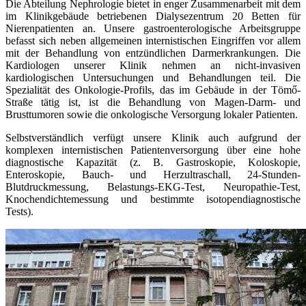
Die Abteilung Nephrologie bietet in enger Zusammenarbeit mit dem
im Klinikgebäude betriebenen Dialysezentrum 20 Betten für
Nierenpatienten an. Unsere gastroenterologische Arbeitsgruppe
befasst sich neben allgemeinen internistischen Eingriffen vor allem
mit der Behandlung von entzündlichen Darmerkrankungen. Die
Kardiologen unserer Klinik nehmen an nicht-invasiven
kardiologischen Untersuchungen und Behandlungen teil. Die
Spezialität des Onkologie-Profils, das im Gebäude in der Tömő-
Straße tätig ist, ist die Behandlung von Magen-Darm- und
Brusttumoren sowie die onkologische Versorgung lokaler Patienten.
Selbstverständlich verfügt unsere Klinik auch aufgrund der
komplexen internistischen Patientenversorgung über eine hohe
diagnostische Kapazität (z. B. Gastroskopie, Koloskopie,
Enteroskopie, Bauch- und Herzultraschall, 24-Stunden-
Blutdruckmessung, Belastungs-EKG-Test, Neuropathie-Test,
Knochendichtemessung und bestimmte isotopendiagnostische
Tests).