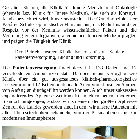
Gestatten Sie mir, die Klinik für Innere Medizin und Onkologie
(ehemals I.sz. Klinik für Innere Medizin), die auch als Korányi-
Klinik bezeichnet wird, kurz vorzustellen. Die Grundprinzipien der
Korányi-Schule, optimistischer Humanismus, das Bedürfnis und der
Respekt vor der Kenntnis wissenschaftlicher Fakten und die
Vertretung einer integrativen, allgemeinen Inneren Medizin prägten
und prägen die Tätigkeit der Klinik.
Der Betrieb unserer Klinik basiert auf drei Säulen:
Patientenversorgung, Bildung und Forschung.
Die
Patientenversorgung
findet derzeit in 133 Betten und 12
verschiedenen Ambulanzen statt. Darüber hinaus verfügt unsere
Klinik über ein gut ausgestattetes klinisch-pharmakologisches
Testzentrum mit 12 Betten, in dem alle Arten von klinischen Studien
von Anfang an durchgeführt werden können. Auch unser sukzessive
expandierendes Apherese Zentrum ist an einen neuen, modernen
Standort umgezogen, sodass wir zu einem der größten Apherese
Zentren des Landes geworden sind, in dem wir unsere Patienten mit
allen Pheresetechniken behandeln, von der Plasmapherese bis zur
modernsten Immunpherese.