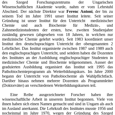
des Szeged Forschungszentrums der Ungarischen
Wissenschaftlichen Akademie wurde, nahm er vom Lehrstuhl
Abschied. Der nächste Direktor war
Ferenc Antoni
, der bis zu
seinem Tod im Jahre 1991 unser Institut leitete. Seit seiner
Gründung ist unser Institut für den Unterricht medizinischer
Chemie und auch Biochemie für Medizin-, und
Zahnmedizinstudenten der ersten, bzw. zweiten Studienjahre
zuständig gewesen (abgesehen von 18 Jahren, in welchen nur
medizinische Chemie gelehrt wurde). Seit 1983 koordiniert unser
Institut den deutschsprachigen Unterricht der obengenannten 2
Lehrfächer. Das Institut organisierte zwischen 1987 und 1989 auch
den englischsprachigen Unterricht, und seitdem haben die Dozenten
des Institutes an der Ausbildung englischsprachiger Studenten in
medizinischer Chemie und Biochemie teilgenommen. Ausser der
graduierten Ausbildung organisiert das Institut seit 1995 das
Pathobiochemieprogramm als Weiterbildungskurs. Im Jahre 2000
begann der Unterricht von Pathobiochemie als Wahlpflichtfach.
Darüber hinaus nehmen mehrere Dozenten als Programmleiter
(Doktorväter) an verschiedenen Weiterbildungskursen teil.
Eine Reihe ausgezeichneter Forscher haben ihre
wissenschaftliche Arbeit in unserem Institut begonnen. Viele von
ihnen haben sich einen Namen gemacht und sind in Ungarn als auch
im Ausland anerkannt. Die Lehrkraft des Institutes musste 1956 und
nocheinmal im Jahre 1970, wegen der Gründung des Szeged