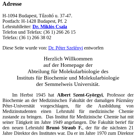
Adresse
H-1094 Budapest, Tűzoltó u. 37-47.
Postfach: H-1428 Budapest, Pf. 2
Lehrstuhlleiter:
Dr. Miklós Csala
Telefon und Telefax: (36 1) 266 26 15
Telefax: (36 1) 266 38 02
Diese Seite wurde von:
Dr. Péter Szelényi
entworfen
Herzlich Willkommen
auf der Homepage der
Abteilung für Molekularbiologie des
Instituts für Biochemie und Molekularbiologie
der Semmelweis Universität.
Im Herbst 1945 hat
Albert Szent-Györgyi
, Professor der
Biochemie an der Medizinischen Fakultät der damaligen Pázmány
Péter-Universität vorgeschlagen, für die Ausbildung von
Medizinstudenten einen Lehrstuhl für medizinische Chemie
zustande zu bringen. Das Institut für Medizinische Chemie hat mit
seiner Tätigkeit im Jahre 1949 angefangen. Die Fakultät berief für
den neuen Lehrstuhl
Brunó Straub F.
, der für die nächsten 21
Jahre Direktor des Institutes war. Da er im Jahre 1970 zum Direktor