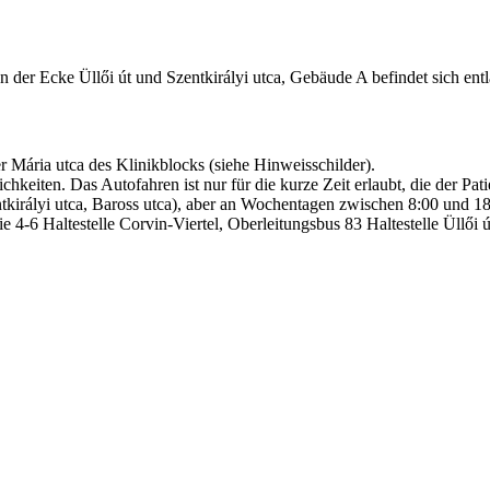
der Ecke Üllői út und Szentkirályi utca, Gebäude A befindet sich entla
 Mária utca des Klinikblocks (siehe Hinweisschilder).
keiten. Das Autofahren ist nur für die kurze Zeit erlaubt, die der Pati
tkirályi utca, Baross utca), aber an Wochentagen zwischen 8:00 und 18
4-6 Haltestelle Corvin-Viertel, Oberleitungsbus 83 Haltestelle Üllői ú