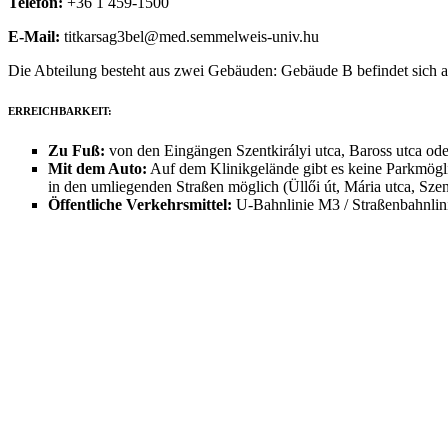
Telefon:
+36 1 459-1500
E-Mail:
titkarsag3bel@med.semmelweis-univ.hu
Die Abteilung besteht aus zwei Gebäuden: Gebäude B befindet sich an 
ERREICHBARKEIT:
Zu Fuß:
von den Eingängen Szentkirályi utca, Baross utca oder
Mit dem Auto:
Auf dem Klinikgelände gibt es keine Parkmöglich
in den umliegenden Straßen möglich (Üllői út, Mária utca, Szen
Öffentliche Verkehrsmittel:
U-Bahnlinie M3 / Straßenbahnlinie 