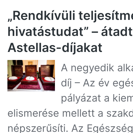
„Rendkívüli teljesít
hivatástudat” – átad
Astellas-díjakat
A negyedik alk
díj – Az év eg
pályázat a kie
elismerése mellett a szakd
népszerűsíti. Az Egészsé