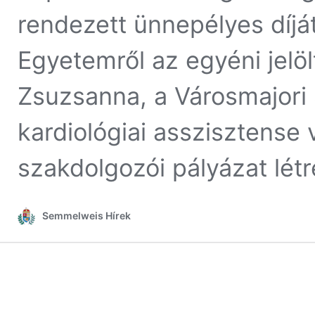
rendezett ünnepélyes díj
Egyetemről az egyéni jelö
Zsuzsanna, a Városmajori 
kardiológiai asszisztense 
szakdolgozói pályázat lét
Semmelweis Hírek