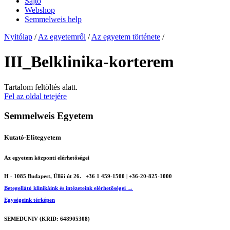
Sajtó
Webshop
Semmelweis help
Nyitólap
/
Az egyetemről
/
Az egyetem története
/
III_Belklinika-korterem
Tartalom feltöltés alatt.
Fel az oldal tetejére
Semmelweis Egyetem
Kutató-Elitegyetem
Az egyetem központi elérhetőségei
H - 1085 Budapest, Üllői út 26.
+36 1 459-1500 | +36-20-825-1000
Betegellátó klinikáink és intézeteink elérhetőségei →
Egységeink térképen
SEMEDUNIV (KRID: 648905308)