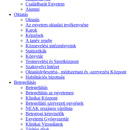
Családbarát Egyetem
Alumni
Oktatás
Oktatás
Az egyetem oktatási tevékenysége
Karok
Képzések
A tanév rendje
Köznevelési intézményeink
Statisztikák
Könyvtár
Testnevelési és Sportközpont
Szaknyelvi Intézet
Oktatásfejlesztési-, módszertani és -szervezési Központ
Habilitációs bizottság
Betegellátás
Betegellátás
Betegellátás az egyetemen
Klinikai Központ
Betegellátó szervezeti egységek
NEAK országos várólista
Betegjogi képviselők
Egyetemi Gyógyszertár
Klinikai Vizsgálatok
Térítési díjak