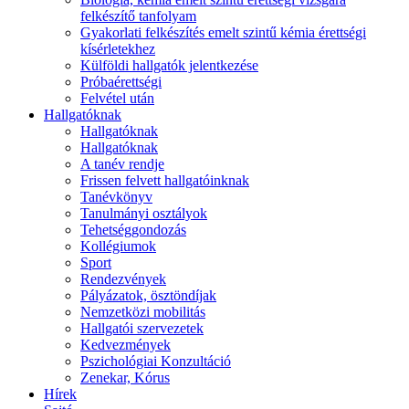
felkészítő tanfolyam
Gyakorlati felkészítés emelt szintű kémia érettségi
kísérletekhez
Külföldi hallgatók jelentkezése
Próbaérettségi
Felvétel után
Hallgatóknak
Hallgatóknak
Hallgatóknak
A tanév rendje
Frissen felvett hallgatóinknak
Tanévkönyv
Tanulmányi osztályok
Tehetséggondozás
Kollégiumok
Sport
Rendezvények
Pályázatok, ösztöndíjak
Nemzetközi mobilitás
Hallgatói szervezetek
Kedvezmények
Pszichológiai Konzultáció
Zenekar, Kórus
Hírek