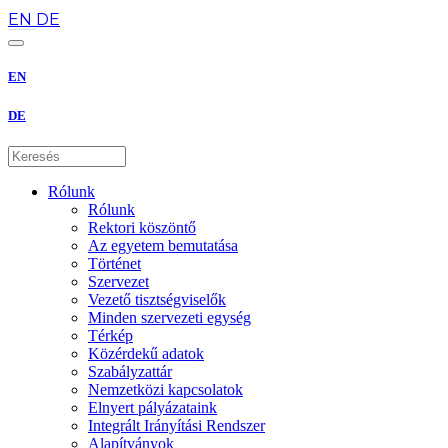
hu
EN
DE
EN
DE
Rólunk
Rólunk
Rektori köszöntő
Az egyetem bemutatása
Történet
Szervezet
Vezető tisztségviselők
Minden szervezeti egység
Térkép
Közérdekű adatok
Szabályzattár
Nemzetközi kapcsolatok
Elnyert pályázataink
Integrált Irányítási Rendszer
Alapítványok