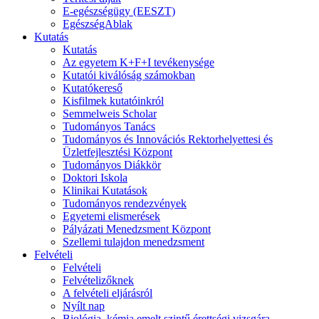
E-egészségügy (EESZT)
EgészségAblak
Kutatás
Kutatás
Az egyetem K+F+I tevékenysége
Kutatói kiválóság számokban
Kutatókereső
Kisfilmek kutatóinkról
Semmelweis Scholar
Tudományos Tanács
Tudományos és Innovációs Rektorhelyettesi és
Üzletfejlesztési Központ
Tudományos Diákkör
Doktori Iskola
Klinikai Kutatások
Tudományos rendezvények
Egyetemi elismerések
Pályázati Menedzsment Központ
Szellemi tulajdon menedzsment
Felvételi
Felvételi
Felvételizőknek
A felvételi eljárásról
Nyílt nap
Biológia, kémia emelt szintű érettségi vizsgára