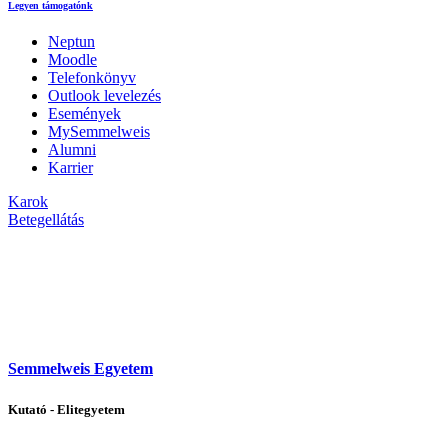
Legyen támogatónk
Neptun
Moodle
Telefonkönyv
Outlook levelezés
Események
MySemmelweis
Alumni
Karrier
Karok
Betegellátás
Semmelweis Egyetem
Kutató - Elitegyetem