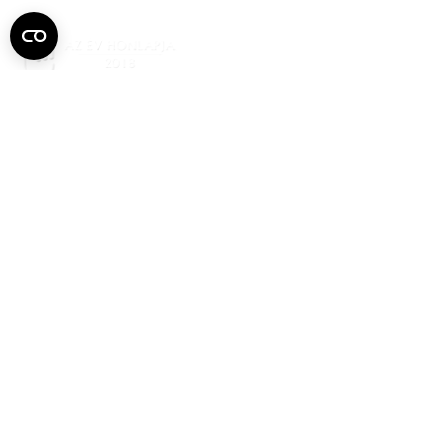
Semmelweis
Egyetem újság