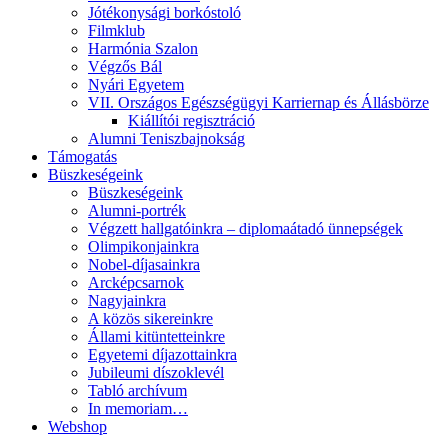
Jótékonysági borkóstoló
Filmklub
Harmónia Szalon
Végzős Bál
Nyári Egyetem
VII. Országos Egészségügyi Karriernap és Állásbörze
Kiállítói regisztráció
Alumni Teniszbajnokság
Támogatás
Büszkeségeink
Büszkeségeink
Alumni-portrék
Végzett hallgatóinkra – diplomaátadó ünnepségek
Olimpikonjainkra
Nobel-díjasainkra
Arcképcsarnok
Nagyjainkra
A közös sikereinkre
Állami kitüntetteinkre
Egyetemi díjazottainkra
Jubileumi díszoklevél
Tabló archívum
In memoriam…
Webshop