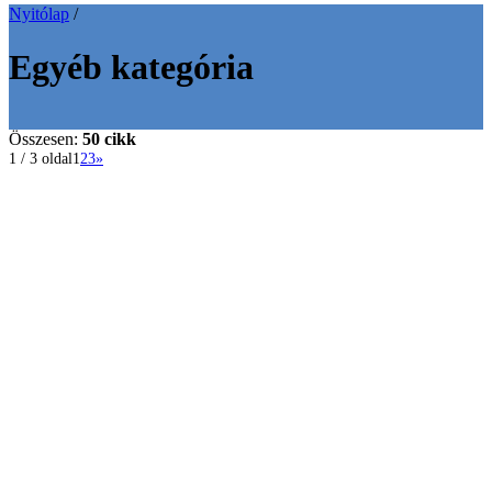
Nyitólap
/
Egyéb kategória
Összesen:
50 cikk
1 / 3 oldal
1
2
3
»