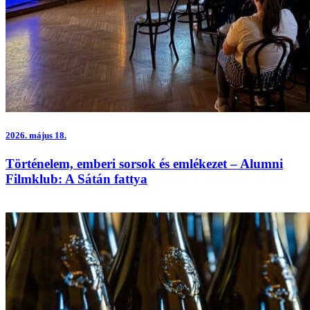
2026.
május 18.
Történelem, emberi sorsok és emlékezet – Alumni
Filmklub: A Sátán fattya