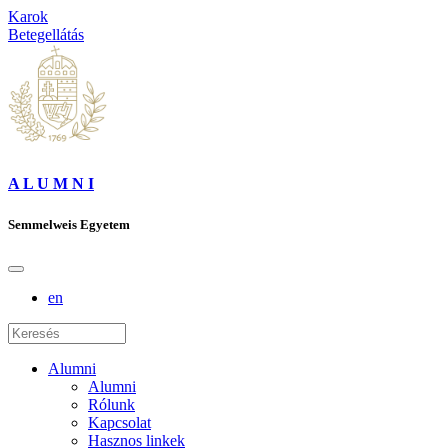
Karok
Betegellátás
A L U M N I
Semmelweis Egyetem
en
Alumni
Alumni
Rólunk
Kapcsolat
Hasznos linkek