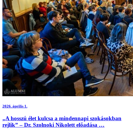
2026.
április 1.
„A hosszú élet kulcsa a mindennapi szokásokban
rejlik” – Dr. Szolnoki Nikolett előadása …