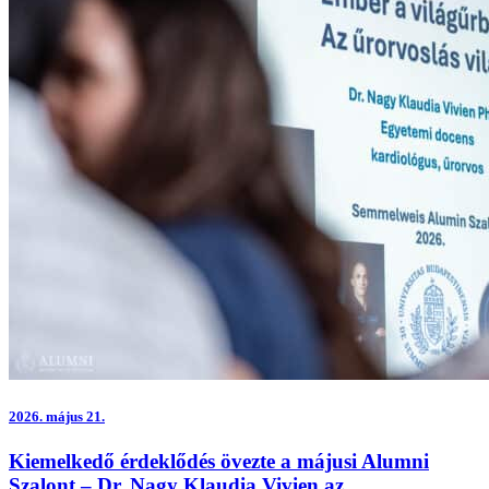
2026.
május 21.
Kiemelkedő érdeklődés övezte a májusi Alumni
Szalont – Dr. Nagy Klaudia Vivien az …