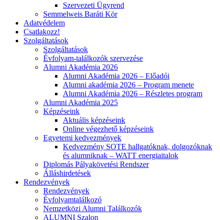
Szervezeti Ügyrend
Semmelweis Baráti Kör
Adatvédelem
Csatlakozz!
Szolgáltatások
Szolgáltatások
Évfolyam-találkozók szervezése
Alumni Akadémia 2026
Alumni Akadémia 2026 – Előadói
Alumni akadémia 2026 – Program menete
Alumni Akadémia 2026 – Részletes program
Alumni Akadémia 2025
Képzéseink
Aktuális képzéseink
Online végezhető képzéseink
Egyetemi kedvezmények
Kedvezmény SOTE hallgatóknak, dolgozóknak
és alumniknak – WATT energiaitalok
Diplomás Pályakövetési Rendszer
Álláshirdetések
Rendezvények
Rendezvények
Évfolyamtalálkozó
Nemzetközi Alumni Találkozók
ALUMNI Szalon