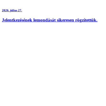
2026.
július 27.
Jelentkezésének lemondását sikeresen rögzítettük.