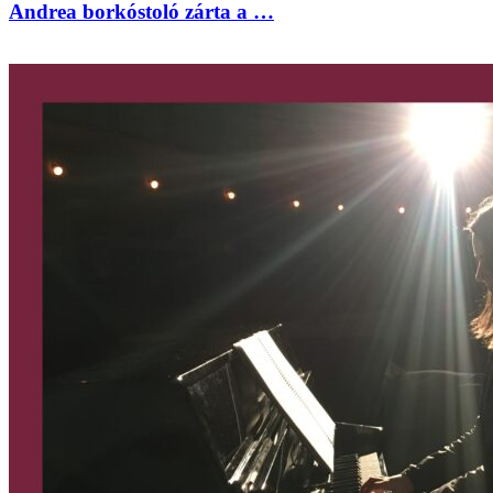
Andrea borkóstoló zárta a …